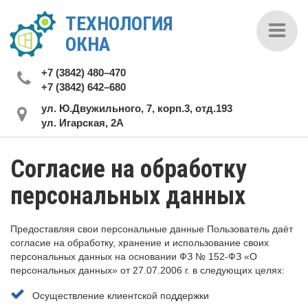
ТЕХНОЛОГИЯ
ГЛ
ОКНА
ОКНА
+7 (3842) 480–470
БАЛКОН
+7 (3842) 642–680
ДОП
ул. Ю.Двужильного, 7, корп.3, отд.193
ул. Игарская, 2А
НАШИ
О
Согласие на обработку
А
персональных данных
КО
Предоставляя свои персональные данные Пользователь даёт
согласие на обработку, хранение и использование своих
персональных данных на основании ФЗ № 152-ФЗ «О
персональных данных» от 27.07.2006 г. в следующих целях:
Осуществление клиентской поддержки