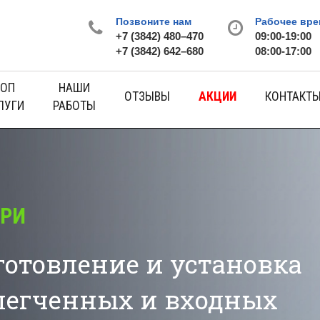
Позвоните нам
Рабочее вре
+7 (3842) 480–470
09:00-19:00
+7 (3842) 642–680
08:00-17:00
ОП
НАШИ
ОТЗЫВЫ
АКЦИИ
КОНТАКТ
ЛУГИ
РАБОТЫ
новка
ных