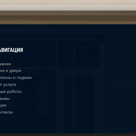
АВИГАЦИЯ
авная
на и двери
лконы и лоджии
п услуги
ши работы
зывы
ции
нтакты