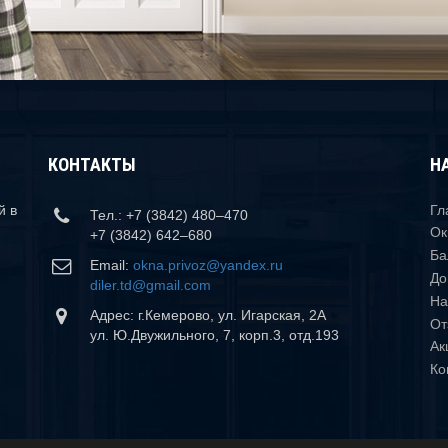
КОНТАКТЫ
Н
й в
Гл
Тел.: +7 (3842) 480–470
Ок
+7 (3842) 642–680
Ба
Email:
okna.privoz@yandex.ru
До
diler.td@gmail.com
На
Адрес: г.Кемерово, ул. Игарская, 2А
От
ул. Ю.Двужильного, 7, корп.3, отд.193
Ак
Ко